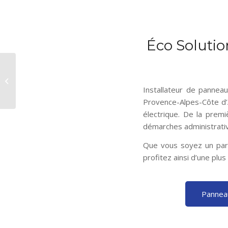
Éco Solutio
Éco Solution : Votre
installateur et
partenaire pour
Installateur de pannea
l’énergie solaire...
Provence-Alpes-Côte d’
électrique. De la premi
démarches administrative
Que vous soyez un part
profitez ainsi d’une plus
Panneau