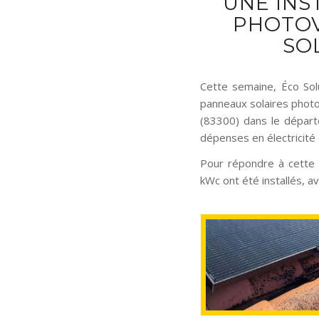
UNE INS
PHOTOV
SO
Cette semaine, Éco Solu
panneaux solaires photov
(83300) dans le départe
dépenses en électricit
Pour répondre à cette 
kWc ont été installés, a