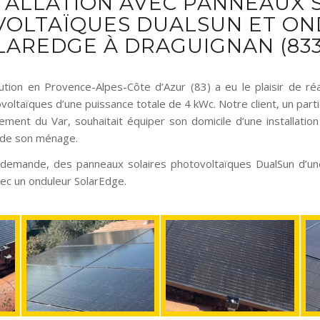
TALLATION AVEC PANNEAUX 
OLTAÏQUES DUALSUN ET O
LAREDGE À DRAGUIGNAN (833
tion en Provence-Alpes-Côte d’Azur (83) a eu le plaisir de réal
oltaïques d’une puissance totale de 4 kWc. Notre client, un parti
ment du Var, souhaitait équiper son domicile d’une installation 
é de son ménage.
demande, des panneaux solaires photovoltaïques DualSun d’un
vec un onduleur SolarEdge.