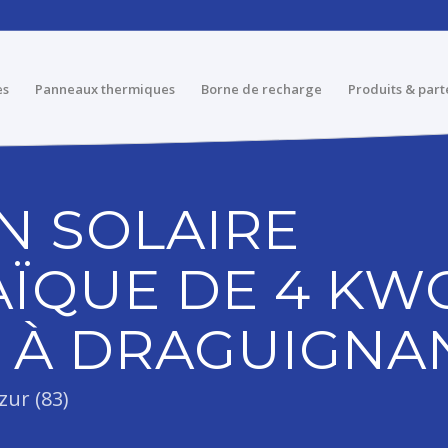
es
Panneaux thermiques
Borne de recharge
Produits & part
N SOLAIRE
ÏQUE DE 4 KW
R À DRAGUIGNA
zur (83)