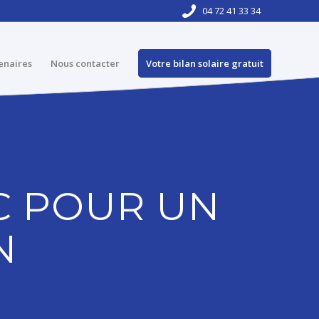
04 72 41 33 34
enaires
Nous contacter
Votre bilan solaire gratuit
C POUR UN
N